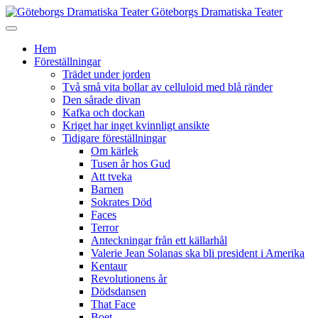
Göteborgs Dramatiska Teater
Hem
Föreställningar
Trädet under jorden
Två små vita bollar av celluloid med blå ränder
Den sårade divan
Kafka och dockan
Kriget har inget kvinnligt ansikte
Tidigare föreställningar
Om kärlek
Tusen år hos Gud
Att tveka
Barnen
Sokrates Död
Faces
Terror
Anteckningar från ett källarhål
Valerie Jean Solanas ska bli president i Amerika
Kentaur
Revolutionens år
Dödsdansen
That Face
Boet