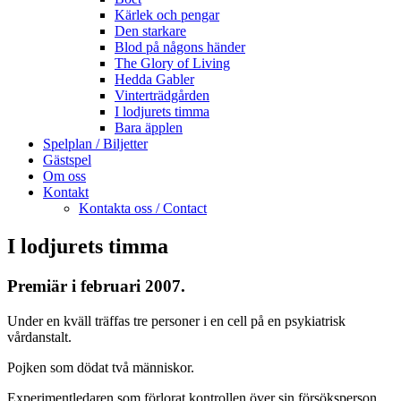
Kärlek och pengar
Den starkare
Blod på någons händer
The Glory of Living
Hedda Gabler
Vinterträdgården
I lodjurets timma
Bara äpplen
Spelplan / Biljetter
Gästspel
Om oss
Kontakt
Kontakta oss / Contact
I lodjurets timma
Premiär i februari 2007.
Under en kväll träffas tre personer i en cell på en psykiatrisk
vårdanstalt.
Pojken som dödat två människor.
Experimentledaren som förlorat kontrollen över sin försöksperson.