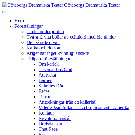
Göteborgs Dramatiska Teater
Hem
Föreställningar
Trädet under jorden
Två små vita bollar av celluloid med blå ränder
Den sårade divan
Kafka och dockan
Kriget har inget kvinnligt ansikte
Tidigare föreställningar
Om kärlek
Tusen år hos Gud
Att tveka
Barnen
Sokrates Död
Faces
Terror
Anteckningar från ett källarhål
Valerie Jean Solanas ska bli president i Amerika
Kentaur
Revolutionens år
Dödsdansen
That Face
Boet