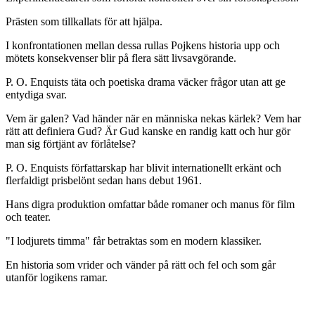
Prästen som tillkallats för att hjälpa.
I konfrontationen mellan dessa rullas Pojkens historia upp och
mötets konsekvenser blir på flera sätt livsavgörande.
P. O. Enquists täta och poetiska drama väcker frågor utan att ge
entydiga svar.
Vem är galen? Vad händer när en människa nekas kärlek? Vem har
rätt att definiera Gud? Är Gud kanske en randig katt och hur gör
man sig förtjänt av förlåtelse?
P. O. Enquists författarskap har blivit internationellt erkänt och
flerfaldigt prisbelönt sedan hans debut 1961.
Hans digra produktion omfattar både romaner och manus för film
och teater.
"I lodjurets timma" får betraktas som en modern klassiker.
En historia som vrider och vänder på rätt och fel och som går
utanför logikens ramar.