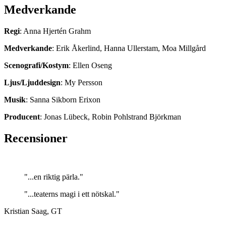
Medverkande
Regi
: Anna Hjertén Grahm
Medverkande
: Erik Åkerlind, Hanna Ullerstam, Moa Millgård
Scenografi
/Kostym
: Ellen Oseng
Ljus/Ljuddesign
: My Persson
Musik
: Sanna Sikborn Erixon
Producent
: Jonas Lübeck, Robin Pohlstrand Björkman
Recensioner
"...en riktig pärla."
"...teaterns magi i ett nötskal."
Kristian Saag, GT